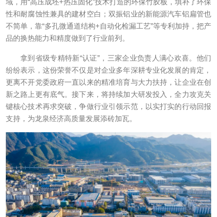
域，用“高压成坯+热压固化”技术打造的环保竹胶板，填补了环保
性和耐腐蚀性兼具的建材空白；双振铝业的新能源汽车铝扁管也
不简单，靠“多孔微通道结构+自动化检漏工艺”等专利加持，把产
品的换热能力和精度做到了行业前列。
拿到省级专精特新“认证”，三家企业负责人满心欢喜。他们
纷纷表示，这份荣誉不仅是对企业多年深耕专业化发展的肯定，
更离不开党委政府一直以来的精准培育与大力扶持，让企业在创
新之路上更有底气。接下来，将持续加大研发投入，全力攻克关
键核心技术再求突破，争做行业引领示范，以实打实的行动回报
支持，为龙泉经济高质量发展添砖加瓦。