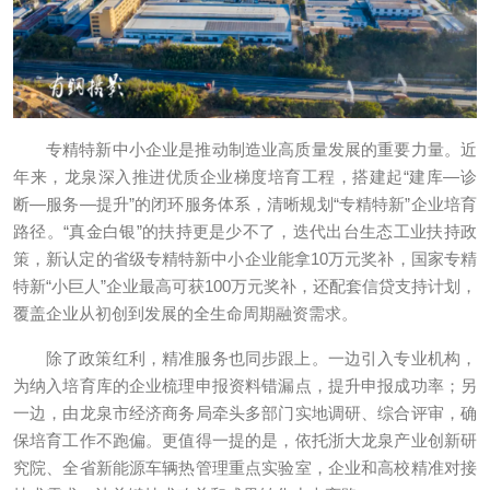
专精特新中小企业是推动制造业高质量发展的重要力量。近
年来，龙泉深入推进优质企业梯度培育工程，搭建起“建库—诊
断—服务—提升”的闭环服务体系，清晰规划“专精特新”企业培育
路径。“真金白银”的扶持更是少不了，迭代出台生态工业扶持政
策，新认定的省级专精特新中小企业能拿10万元奖补，国家专精
特新“小巨人”企业最高可获100万元奖补，还配套信贷支持计划，
覆盖企业从初创到发展的全生命周期融资需求。
除了政策红利，精准服务也同步跟上。一边引入专业机构，
为纳入培育库的企业梳理申报资料错漏点，提升申报成功率；另
一边，由龙泉市经济商务局牵头多部门实地调研、综合评审，确
保培育工作不跑偏。更值得一提的是，依托浙大龙泉产业创新研
究院、全省新能源车辆热管理重点实验室，企业和高校精准对接