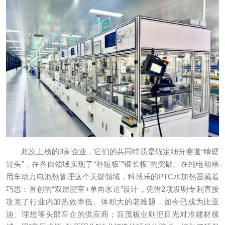
此次上榜的3家企业，它们的共同特质是锚定细分赛道“啃硬
骨头”，在各自领域实现了“补短板”“锻长板”的突破。在纯电动乘
用车动力电池热管理这个关键领域，科博乐的PTC水加热器藏着
巧思：首创的“双层腔室+单向水道”设计，凭借2项发明专利直接
攻克了行业内加热效率低、体积大的老难题，如今已成为比亚
迪、理想等头部车企的供应商；百茂板业则把目光对准建材领