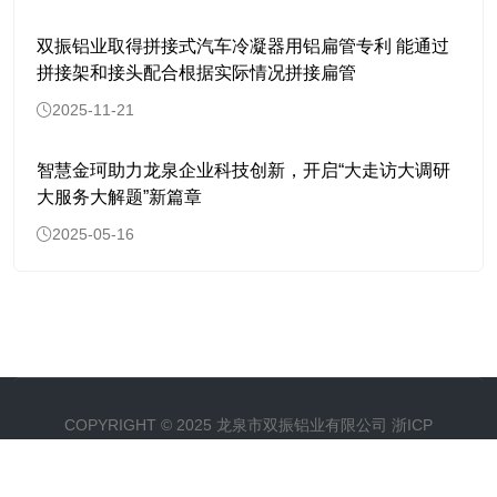
双振铝业取得拼接式汽车冷凝器用铝扁管专利 能通过
拼接架和接头配合根据实际情况拼接扁管
2025-11-21
智慧金珂助力龙泉企业科技创新，开启“大走访大调研
大服务大解题”新篇章
2025-05-16
COPYRIGHT © 2025
龙泉市双振铝业有限公司
浙ICP
备2025144870号-1
浙公网安备33118102000457
号
企业信息化服务商：
聚诚商务